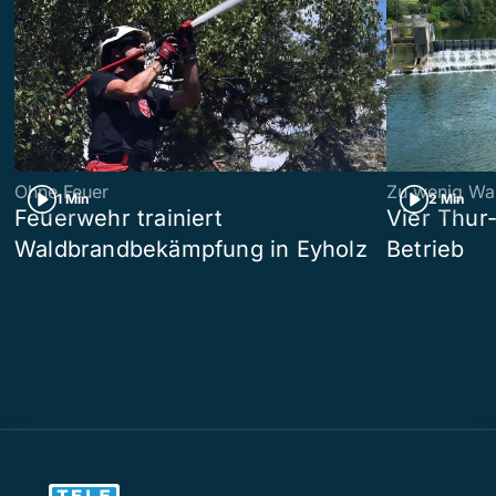
Ohne Feuer
Zu wenig Wa
1 Min
2 Min
Feuerwehr trainiert
Vier Thur
Waldbrandbekämpfung in Eyholz
Betrieb