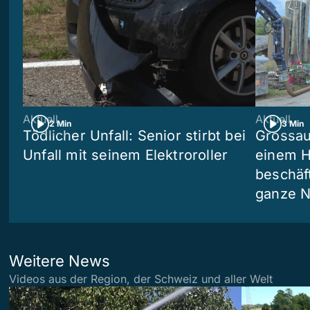
Aktuell
Aktuell
2 Min
3 Min
Tödlicher Unfall: Senior stirbt bei
Grossau
Unfall mit seinem Elektroroller
einem H
beschäf
ganze N
Weitere News
Videos aus der Region, der Schweiz und aller Welt