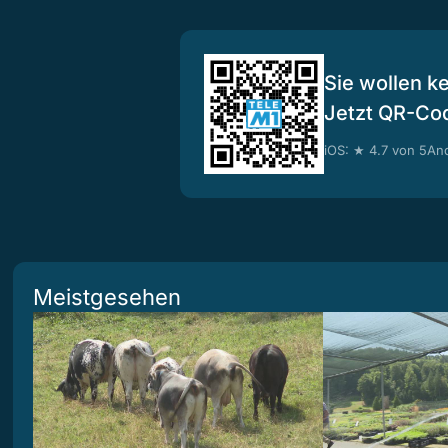
Sie wollen k
Jetzt QR-Co
iOS: ★ 4.7 von 5
And
Meistgesehen