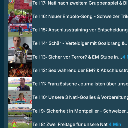
Teil 17: Nati nach zweitem Gruppenspiel & B
Teil 16: Neuer Embolo-Song - Schweizer Tr
Teil 15: Abschlusstraining vor Entscheidun
Teil 14: Schär - Verteidiger mit Goaldrang &
Teil 13: Sicher vor Terror? & EM Stube in…
4 
Teil 12: Sex während der EM? & Abschlusstr
Teil 11: Französische Journalisten über uns
Teil 10: Unsere 3 Nati-Goalies & Vorbereitu
Teil 9: Sicherheit in Montpellier - Schweizer
Teil 8: Zwei Freitage für unsere Nati
4 Min