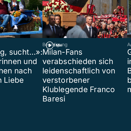
Beerdigung
A
1 Min
ig, sucht…»:
Milan-Fans
G
rinnen und
verabschieden sich
i
hen nach
leidenschaftlich von
B
n Liebe
verstorbener
Klublegende Franco
Baresi