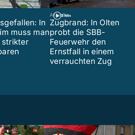
Aktuell
2 Min
gefallen: In
Zugbrand: In Olten
eim muss man
probt die SBB-
 strikter
Feuerwehr den
paren
Ernstfall in einem
verrauchten Zug