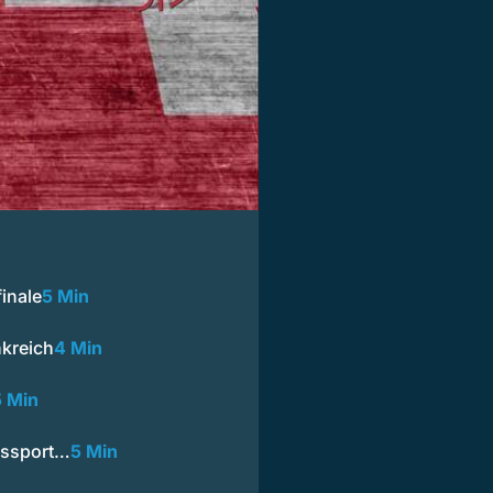
finale
5 Min
nkreich
4 Min
5 Min
kssport…
5 Min