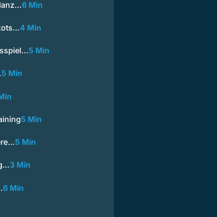
ilanz…
6 Min
ikots…
4 Min
gsspiel…
5 Min
…
5 Min
Min
aining
5 Min
ere…
5 Min
ng…
3 Min
…
6 Min