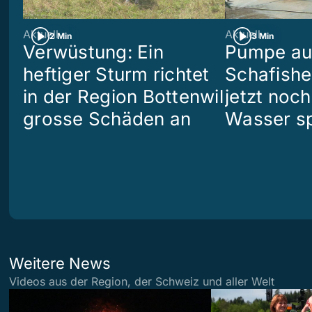
Aktuell
Aktuell
2 Min
3 Min
Verwüstung: Ein
Pumpe aus
heftiger Sturm richtet
Schafish
in der Region Bottenwil
jetzt noch
grosse Schäden an
Wasser s
Weitere News
Videos aus der Region, der Schweiz und aller Welt