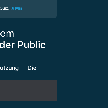
M-Quiz…
6 Min
item
der Public
utzung — Die