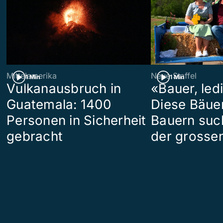
Mittelamerika
Neue Staffel
1 Min
1 Min
Vulkanausbruch in
«Bauer, led
Guatemala: 1400
Diese Bäue
Personen in Sicherheit
Bauern suc
gebracht
der grosse