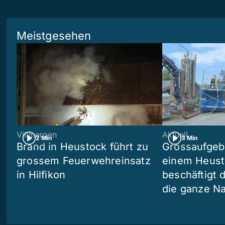
Meistgesehen
Villmergen
Aktuell
2 Min
3 Min
Brand in Heustock führt zu
Grossaufgebo
grossem Feuerwehreinsatz
einem Heusto
in Hilfikon
beschäftigt 
die ganze N