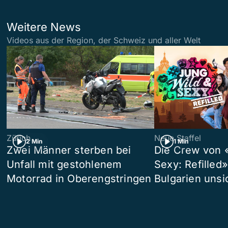
Weitere News
Videos aus der Region, der Schweiz und aller Welt
Zürich
Neue Staffel
2 Min
1 Min
Zwei Männer sterben bei
Die Crew von 
Unfall mit gestohlenem
Sexy: Refilled
Motorrad in Oberengstringen
Bulgarien unsi