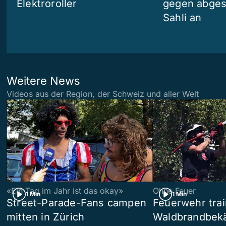
Elektroroller
gegen abges
Sahli an
Weitere News
Videos aus der Region, der Schweiz und aller Welt
«Ein Tag im Jahr ist das okay»
Ohne Feuer
1 Min
1 Min
Street-Parade-Fans campen
Feuerwehr trai
mitten in Zürich
Waldbrandbek