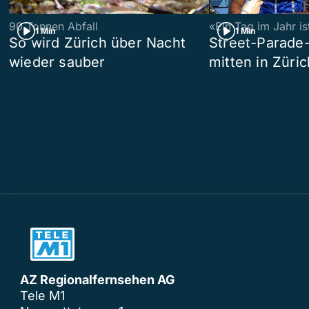
90 Tonnen Abfall
«Ein Tag im Jahr i
1 Min
1 Min
So wird Zürich über Nacht
Street-Parade
wieder sauber
mitten in Züric
AZ Regionalfernsehen AG
Tele M1