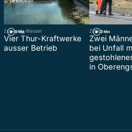
Zu wenig Wasser
Zürich
2 Min
2 Min
Vier Thur-Kraftwerke
Zwei Männe
ausser Betrieb
bei Unfall m
gestohlene
in Obereng