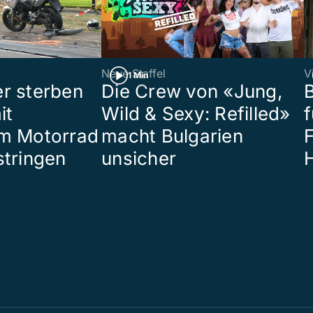
Neue Staffel
V
1 Min
r sterben
Die Crew von «Jung,
it
Wild & Sexy: Refilled»
m Motorrad
macht Bulgarien
stringen
unsicher
H