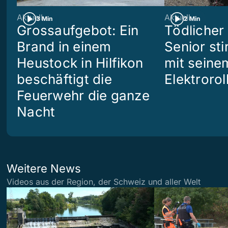
Aktuell
Aktuell
3 Min
2 Min
Grossaufgebot: Ein
Tödlicher 
Brand in einem
Senior sti
Heustock in Hilfikon
mit seine
beschäftigt die
Elektrorol
Feuerwehr die ganze
Nacht
Weitere News
Videos aus der Region, der Schweiz und aller Welt