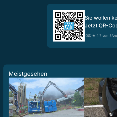
Sie wollen k
Jetzt QR-Co
iOS: ★ 4.7 von 5
And
Meistgesehen