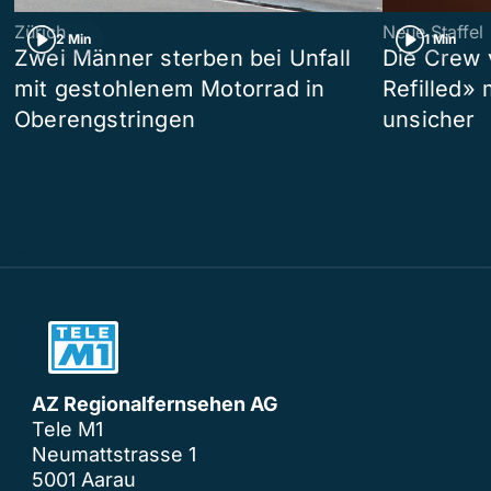
Zürich
Neue Staffel
2 Min
1 Min
Zwei Männer sterben bei Unfall
Die Crew 
mit gestohlenem Motorrad in
Refilled»
Oberengstringen
unsicher
AZ Regionalfernsehen AG
Tele M1
Neumattstrasse 1
5001 Aarau