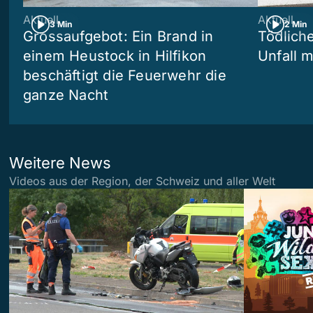
Aktuell
Aktuell
3 Min
2 Min
Grossaufgebot: Ein Brand in
Tödliche
einem Heustock in Hilfikon
Unfall m
beschäftigt die Feuerwehr die
ganze Nacht
Weitere News
Videos aus der Region, der Schweiz und aller Welt