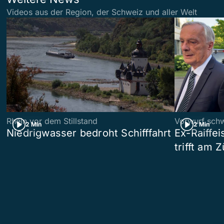
Videos aus der Region, der Schweiz und aller Welt
Rhein vor dem Stillstand
Vorwurf sch
2 Min
2 Min
Niedrigwasser bedroht Schifffahrt
Ex-Raiffe
trifft am 