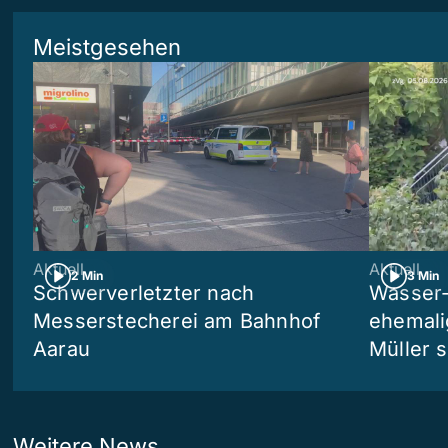
Meistgesehen
Aktuell
Aktuell
2 Min
3 Min
Schwerverletzter nach
Wasser-
Messerstecherei am Bahnhof
ehemali
Aarau
Müller s
Weitere News