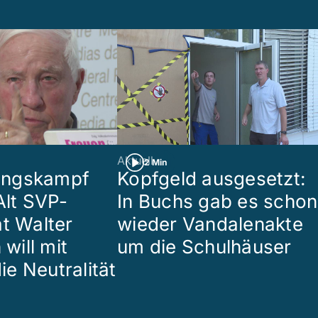
Aktuell
2 Min
ungskampf
Kopfgeld ausgesetzt:
Alt SVP-
In Buchs gab es schon
at Walter
wieder Vandalenakte
ill mit
um die Schulhäuser
die Neutralität