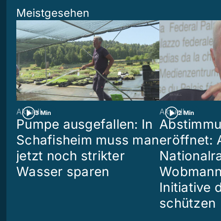
Meistgesehen
Aktuell
Aktuell
3 Min
2 Min
Pumpe ausgefallen: In
Abstimm
Schafisheim muss man
eröffnet: 
jetzt noch strikter
Nationalr
Wasser sparen
Wobmann w
Initiative 
schützen