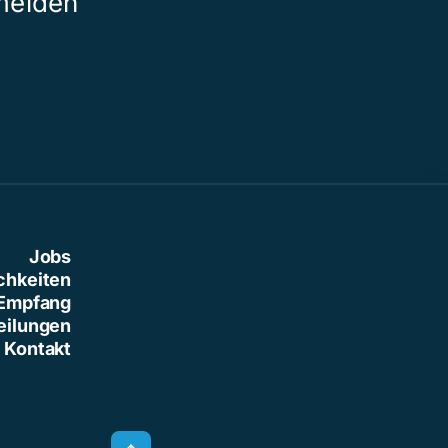
meiden
Jobs
chkeiten
Empfang
eilungen
Kontakt