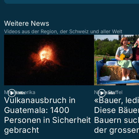
Weitere News
Videos aus der Region, der Schweiz und aller Welt
Mittelamerika
Neue Staffel
1 Min
1 Min
Vulkanausbruch in
«Bauer, led
Guatemala: 1400
Diese Bäue
Personen in Sicherheit
Bauern suc
gebracht
der grosse