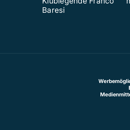
Klublegende Franco
Baresi
Werbemögli
Medienmitt