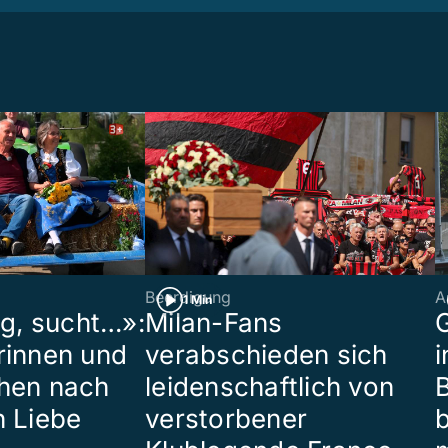
Beerdigung
A
1 Min
ig, sucht…»:
Milan-Fans
G
rinnen und
verabschieden sich
i
hen nach
leidenschaftlich von
B
n Liebe
verstorbener