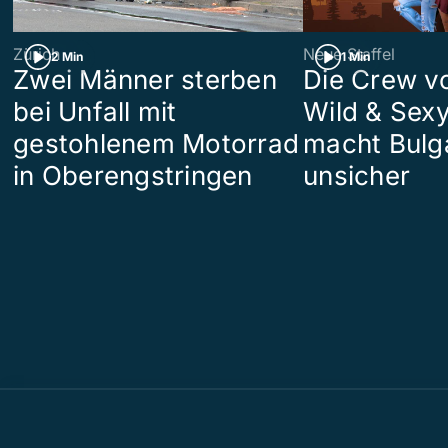
Zürich
Neue Staffel
2 Min
1 Min
Zwei Männer sterben
Die Crew v
bei Unfall mit
Wild & Sexy
gestohlenem Motorrad
macht Bulg
in Oberengstringen
unsicher