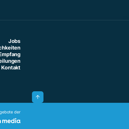
Jobs
chkeiten
Empfang
eilungen
Kontakt
ngebote der