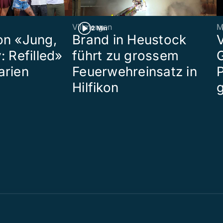
Villmergen
M
2 Min
on «Jung,
Brand in Heustock
: Refilled»
führt zu grossem
arien
Feuerwehreinsatz in
P
Hilfikon