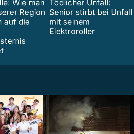
lle: Wie man
Tödlicher Unfall:
nserer Region
Senior stirbt bei Unfall
 auf die
mit seinem
Elektroroller
sternis
et