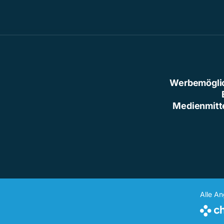
Werbemögli
Medienmitt
Alle A