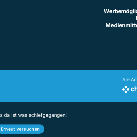
Werbemögli
Medienmitt
Alle A
ps da ist was schiefgegangen!
Erneut versuchen