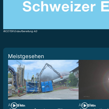
RICOTER Erdaufbereitung AG
Meistgesehen
Aktuell
Aktuell
3 Min
2 Min