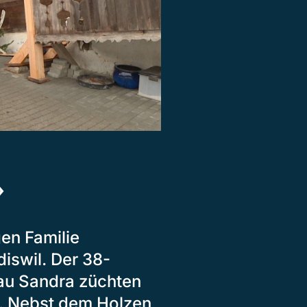
»
en Familie
iswil. Der 38-
rau Sandra züchten
e. Nebst dem Holzen