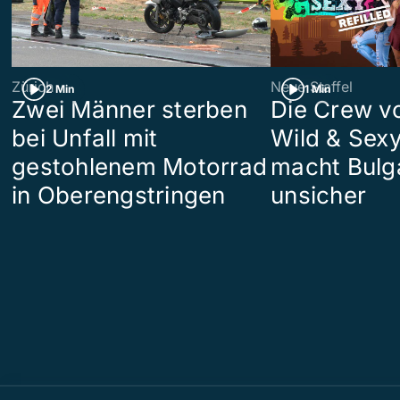
Zürich
Neue Staffel
2 Min
1 Min
Zwei Männer sterben
Die Crew v
bei Unfall mit
Wild & Sexy
gestohlenem Motorrad
macht Bulg
in Oberengstringen
unsicher