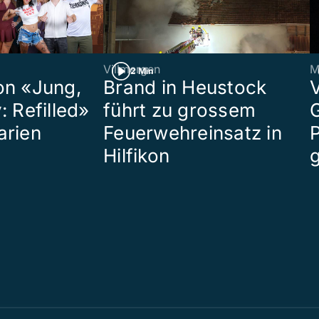
Villmergen
M
2 Min
on «Jung,
Brand in Heustock
: Refilled»
führt zu grossem
arien
Feuerwehreinsatz in
P
Hilfikon