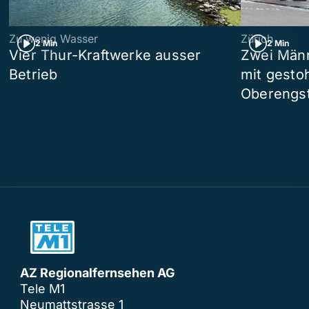
Zu wenig Wasser
Zürich
2 Min
2 Min
Vier Thur-Kraftwerke ausser
Zwei Männ
Betrieb
mit gesto
Oberengst
AZ Regionalfernsehen AG
Tele M1
Neumattstrasse 1