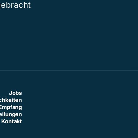
gebracht
der grossen 
Jobs
chkeiten
Empfang
eilungen
Kontakt