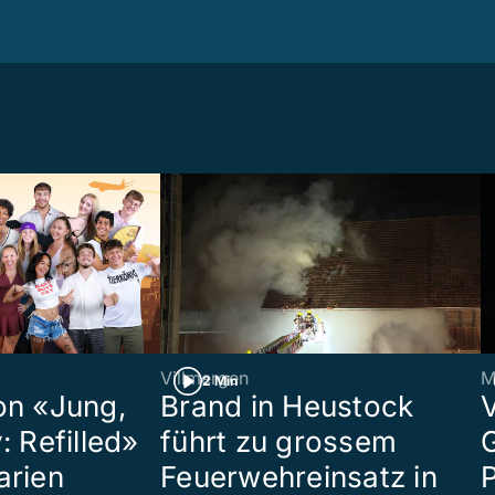
Villmergen
M
2 Min
on «Jung,
Brand in Heustock
: Refilled»
führt zu grossem
arien
Feuerwehreinsatz in
P