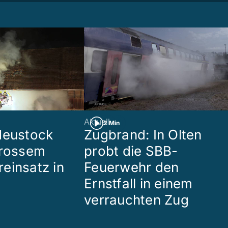
Aktuell
2 Min
Heustock
Zugbrand: In Olten
grossem
probt die SBB-
einsatz in
Feuerwehr den
Ernstfall in einem
verrauchten Zug