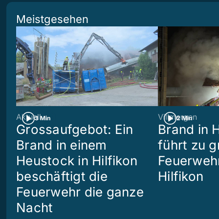
Meistgesehen
Aktuell
Villmergen
3 Min
2 Min
Grossaufgebot: Ein
Brand in 
Brand in einem
führt zu 
Heustock in Hilfikon
Feuerwehr
beschäftigt die
Hilfikon
Feuerwehr die ganze
Nacht