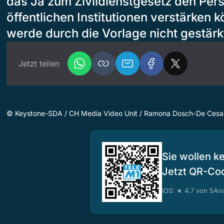
das Ja zum Zivildienstgesetz den Per
öffentlichen Institutionen verstärken 
werde durch die Vorlage nicht gestärk
Jetzt teilen
©
Keystone-SDA / CH Media Video Unit / Ramona Dosch-De Cesar
Sie wollen k
Jetzt QR-Co
iOS: ★ 4.7 von 5
And