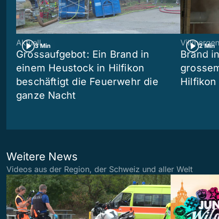
Aktuell
Villmerge
3 Min
2 Min
Grossaufgebot: Ein Brand in
Brand i
einem Heustock in Hilfikon
grossem
beschäftigt die Feuerwehr die
Hilfikon
ganze Nacht
Weitere News
Videos aus der Region, der Schweiz und aller Welt