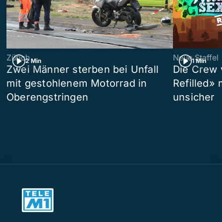
Zürich
Neue Staffel
2 Min
1 Min
Zwei Männer sterben bei Unfall
Die Crew 
mit gestohlenem Motorrad in
Refilled»
Oberengstringen
unsicher