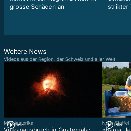
grosse Schäden an
strikte
Weitere News
Videos aus der Region, der Schweiz und aller Welt
Mittelamerika
Neue Staffel
1 Min
1 Min
Vulkanausbruch in Guatemala:
«Bauer, l