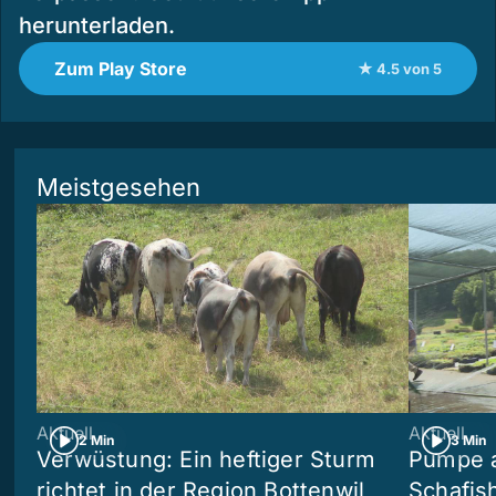
herunterladen.
Zum Play Store
★ 4.5 von 5
Meistgesehen
Aktuell
Aktuell
2 Min
3 Min
Verwüstung: Ein heftiger Sturm
Pumpe a
richtet in der Region Bottenwil
Schafis