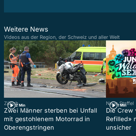
Weitere News
Videos aus der Region, der Schweiz und aller Welt
Zürich
Neue Staffel
2 Min
1 Min
Zwei Männer sterben bei Unfall
Die Crew 
mit gestohlenem Motorrad in
Refilled»
Oberengstringen
unsicher