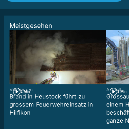
Meistgesehen
Villmergen
Aktuell
2 Min
3 Min
Brand in Heustock führt zu
Grossau
grossem Feuerwehreinsatz in
einem H
Hilfikon
beschäf
ganze N