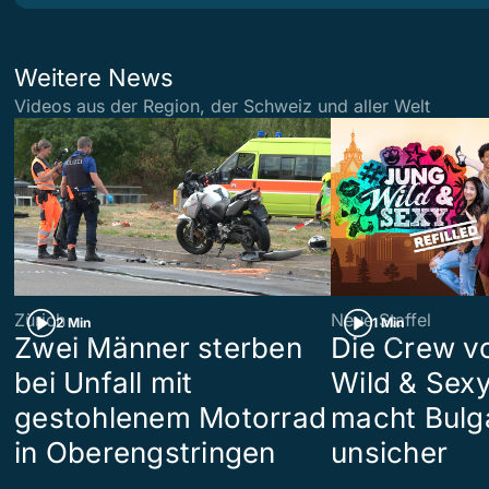
Weitere News
Videos aus der Region, der Schweiz und aller Welt
Zürich
Neue Staffel
2 Min
1 Min
Zwei Männer sterben
Die Crew v
bei Unfall mit
Wild & Sexy
gestohlenem Motorrad
macht Bulg
in Oberengstringen
unsicher