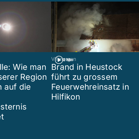
Villmergen
2 Min
lle: Wie man
Brand in Heustock
nserer Region
führt zu grossem
 auf die
Feuerwehreinsatz in
Hilfikon
sternis
et