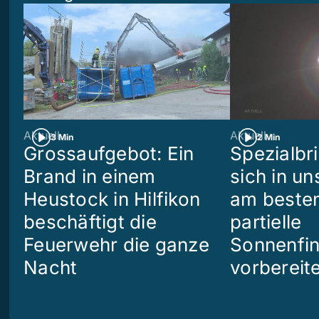
Aktuell
Aktuell
3 Min
2 Min
Grossaufgebot: Ein
Spezialbri
Brand in einem
sich in u
Heustock in Hilfikon
am besten
beschäftigt die
partielle
Feuerwehr die ganze
Sonnenfin
Nacht
vorbereit