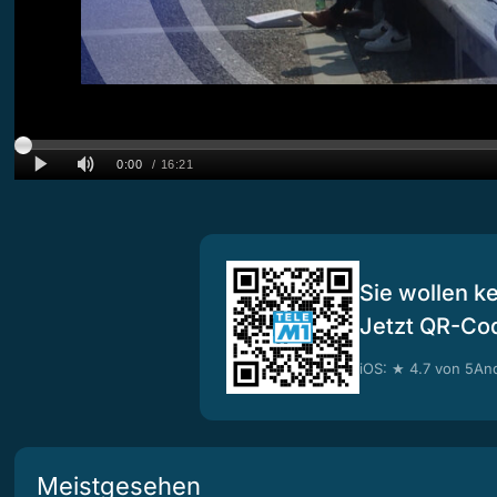
Sie wollen k
Jetzt QR-Co
iOS: ★ 4.7 von 5
And
Meistgesehen