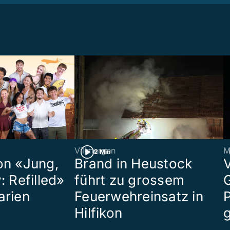
Villmergen
M
2 Min
on «Jung,
Brand in Heustock
: Refilled»
führt zu grossem
arien
Feuerwehreinsatz in
P
Hilfikon