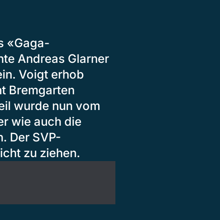
ls «Gaga-
hte Andreas Glarner
in. Voigt erhob
ht Bremgarten
teil wurde nun vom
er wie auch die
n. Der SVP-
icht zu ziehen.