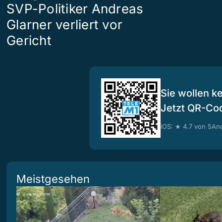
SVP-Politiker Andreas
Glarner verliert vor
Gericht
Sie wollen k
Jetzt QR-Co
iOS: ★ 4.7 von 5
And
Meistgesehen