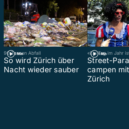
90 Tonnen Abfall
«Ein Tag im Jahr i
1 Min
1 Min
So wird Zürich über
Street-Par
Nacht wieder sauber
campen mit
Zürich