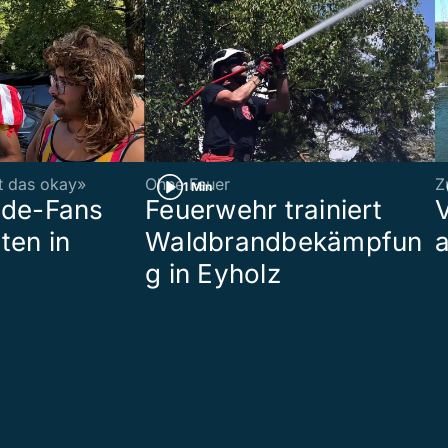
st das okay»
Ohne Feuer
Z
1 Min
ade-Fans
Feuerwehr trainiert
ten in
Waldbrandbekämpfun
a
g in Eyholz