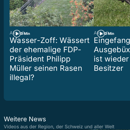
Aktuell
Aktuell
3 Min
2 Min
Wasser-Zoff: Wässert
Eingefang
der ehemalige FDP-
Ausgebüx
Präsident Philipp
ist wiede
Müller seinen Rasen
Besitzer
illegal?
Weitere News
Videos aus der Region, der Schweiz und aller Welt