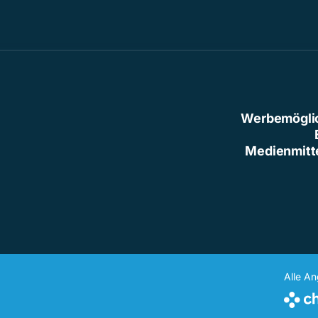
Werbemögli
Medienmitt
Alle A