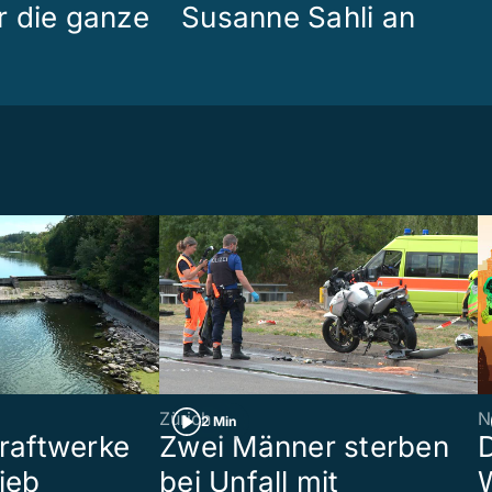
 die ganze
Susanne Sahli an
Zürich
N
2 Min
raftwerke
Zwei Männer sterben
ieb
bei Unfall mit
W