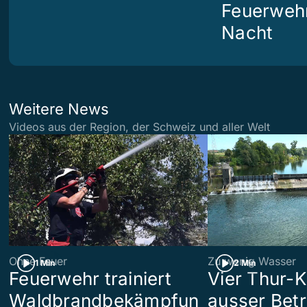
Feuerwehr
Nacht
Weitere News
Videos aus der Region, der Schweiz und aller Welt
Ohne Feuer
Zu wenig Wasser
1 Min
2 Min
Feuerwehr trainiert
Vier Thur-K
Waldbrandbekämpfun
ausser Betr