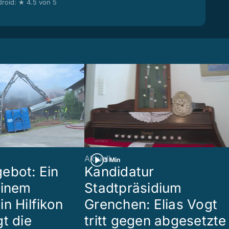
roid: ★ 4.5 von 5
Aktuell
3 Min
ebot: Ein
Kandidatur
einem
Stadtpräsidium
n Hilfikon
Grenchen: Elias Vogt
t die
tritt gegen abgesetzte