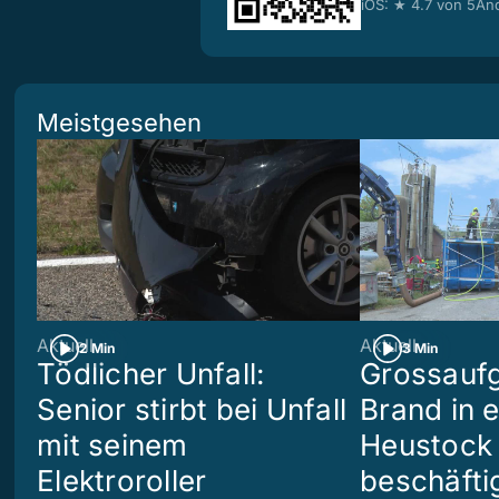
iOS: ★ 4.7 von 5
And
Meistgesehen
Aktuell
Aktuell
2 Min
3 Min
Tödlicher Unfall:
Grossaufg
Senior stirbt bei Unfall
Brand in 
mit seinem
Heustock i
Elektroroller
beschäftig