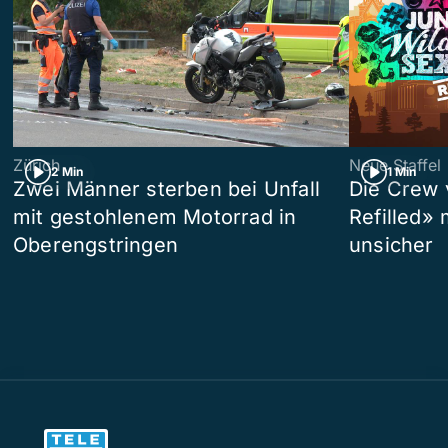
Zürich
Neue Staffel
2 Min
1 Min
Zwei Männer sterben bei Unfall
Die Crew 
mit gestohlenem Motorrad in
Refilled»
Oberengstringen
unsicher