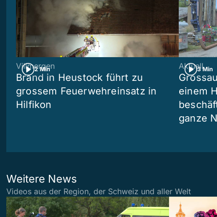
Villmergen
Aktuell
2 Min
3 Min
Brand in Heustock führt zu
Grossau
grossem Feuerwehreinsatz in
einem H
Hilfikon
beschäf
ganze N
Weitere News
Videos aus der Region, der Schweiz und aller Welt