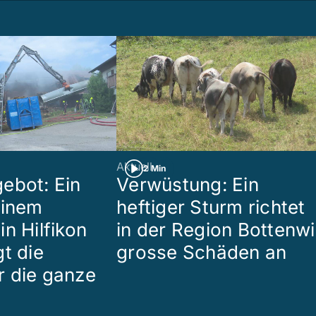
Aktuell
2 Min
ebot: Ein
Verwüstung: Ein
einem
heftiger Sturm richtet
n Hilfikon
in der Region Bottenwi
t die
grosse Schäden an
 die ganze