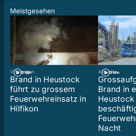
Meistgesehen
Villmergen
Aktuell
2 Min
3 Min
Brand in Heustock
Grossaufg
führt zu grossem
Brand in 
Feuerwehreinsatz in
Heustock i
Hilfikon
beschäftig
Feuerwehr
Nacht