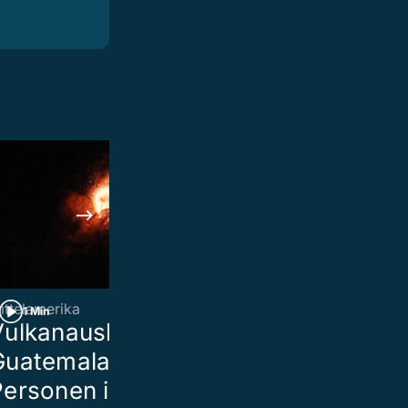
ittelamerika
Neue Staffel
1 Min
1 Min
Vulkanausbruch in
«Bauer, ledig
Guatemala: 1400
Diese Bäueri
ersonen in Sicherheit
Bauern suche