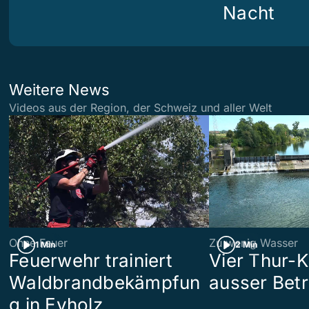
Nacht
Weitere News
Videos aus der Region, der Schweiz und aller Welt
Ohne Feuer
Zu wenig Wasser
1 Min
2 Min
Feuerwehr trainiert
Vier Thur-K
Waldbrandbekämpfun
ausser Betr
g in Eyholz