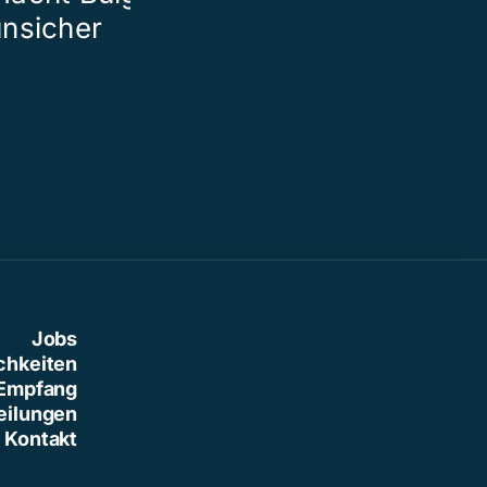
unsicher
Hilfikon
Jobs
chkeiten
Empfang
eilungen
Kontakt