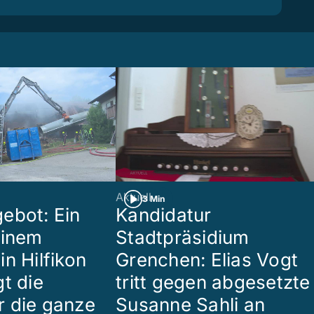
Aktuell
3 Min
ebot: Ein
Kandidatur
einem
Stadtpräsidium
n Hilfikon
Grenchen: Elias Vogt
t die
tritt gegen abgesetzte
 die ganze
Susanne Sahli an