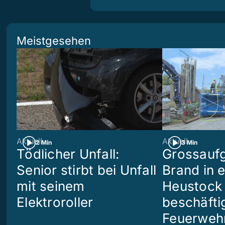
Meistgesehen
Aktuell
Aktuell
2 Min
3 Min
Tödlicher Unfall:
Grossaufg
Senior stirbt bei Unfall
Brand in 
mit seinem
Heustock i
Elektroroller
beschäftig
Feuerwehr