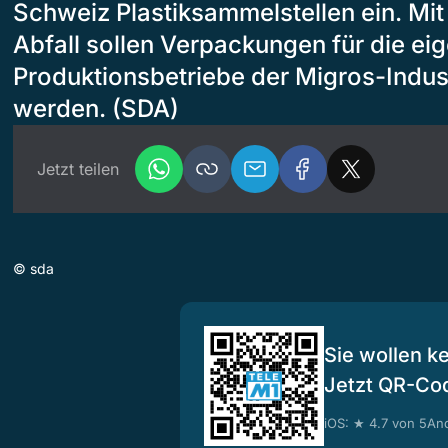
Schweiz Plastiksammelstellen ein. M
Abfall sollen Verpackungen für die ei
Produktionsbetriebe der Migros-Indust
werden. (SDA)
Jetzt teilen
©
sda
Sie wollen k
Jetzt QR-Co
iOS: ★ 4.7 von 5
And