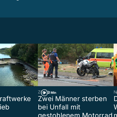
Zürich
N
2 Min
raftwerke
Zwei Männer sterben
ieb
bei Unfall mit
W
gestohlenem Motorrad