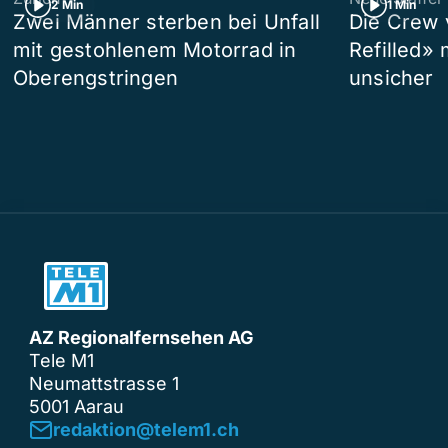
2 Min
1 Min
Zwei Männer sterben bei Unfall
Die Crew 
mit gestohlenem Motorrad in
Refilled»
Oberengstringen
unsicher
AZ Regionalfernsehen AG
Tele M1
Neumattstrasse 1
5001 Aarau
redaktion@telem1.ch