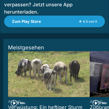
verpassen? Jetzt unsere App
herunterladen.
Zum Play Store
★ 4.5 von 5
Meistgesehen
Aktuell
Aktuell
2 Min
2 Min
Verwüstung: Ein heftiger Sturm
Zugbran