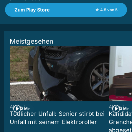
Zum Play Store
★ 4.5 von 5
Meistgesehen
Aktuell
Aktuell
2 Min
3 Min
Tödlicher Unfall: Senior stirbt bei
Kandida
Unfall mit seinem Elektroroller
Grenchen
abgeset