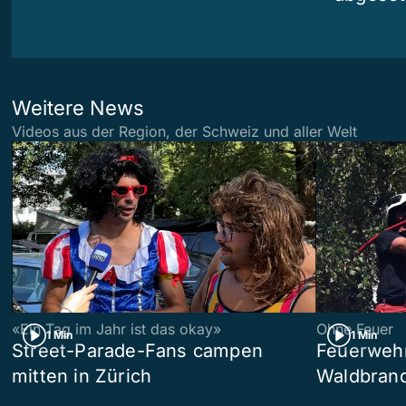
Weitere News
Videos aus der Region, der Schweiz und aller Welt
«Ein Tag im Jahr ist das okay»
Ohne Feuer
1 Min
1 Min
Street-Parade-Fans campen
Feuerwehr 
mitten in Zürich
Waldbrand