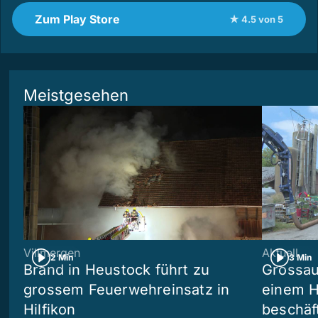
Zum Play Store
★ 4.5 von 5
Meistgesehen
Villmergen
Aktuell
2 Min
3 Min
Brand in Heustock führt zu
Grossau
grossem Feuerwehreinsatz in
einem H
Hilfikon
beschäf