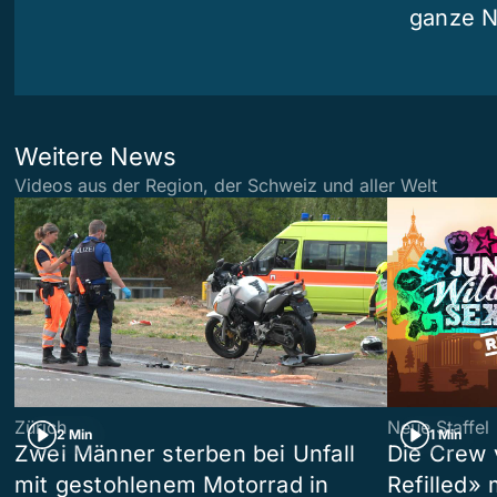
ganze N
Weitere News
Videos aus der Region, der Schweiz und aller Welt
Zürich
Neue Staffel
2 Min
1 Min
Zwei Männer sterben bei Unfall
Die Crew 
mit gestohlenem Motorrad in
Refilled»