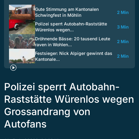
Gute Stimmung am Kantonalen
2 Min
Schwingfest in Möhlin
Polizei sperrt Autobahn-Raststätte
3 Min
Würenlos wegen…
Dröhnende Bässe: 20 tausend Leute
2 Min
raven in Wohlen…
Festsieger: Nick Alpiger gewinnt das
2 Min
Kantonale…
Polizei sperrt Autobahn-
Raststätte Würenlos wegen
Grossandrang von
Autofans