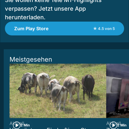
Sie wollen keine Tele M1-Highlights
verpassen? Jetzt unsere App
herunterladen.
Zum Play Store
★ 4.5 von 5
Meistgesehen
Aktuell
Aktuell
2 Min
2 Min