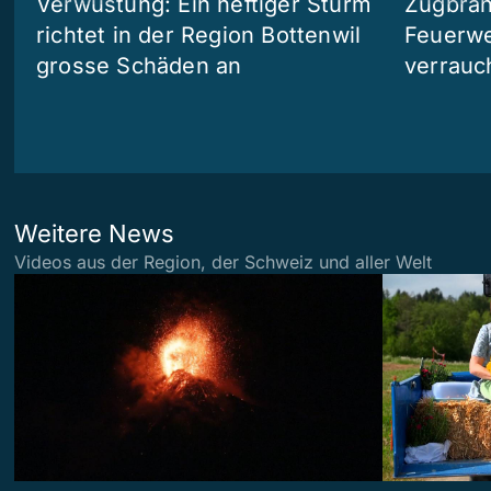
Verwüstung: Ein heftiger Sturm
Zugbran
richtet in der Region Bottenwil
Feuerwe
grosse Schäden an
verrauc
Weitere News
Videos aus der Region, der Schweiz und aller Welt