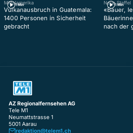
Mittelamerika
Neue Staffel
1 Min
1 Min
Vulkanausbruch in Guatemala:
«Bauer, l
1400 Personen in Sicherheit
Bäuerinne
gebracht
nach der 
AZ Regionalfernsehen AG
Tele M1
Neumattstrasse 1
5001 Aarau
redaktion@telem1.ch