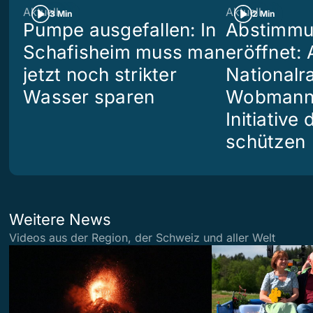
Aktuell
Aktuell
3 Min
2 Min
Pumpe ausgefallen: In
Abstimm
Schafisheim muss man
eröffnet: 
jetzt noch strikter
Nationalr
Wasser sparen
Wobmann w
Initiative 
schützen
Weitere News
Videos aus der Region, der Schweiz und aller Welt