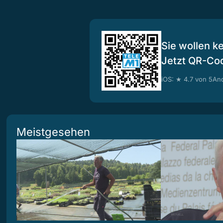
Sie wollen k
Jetzt QR-Co
iOS: ★ 4.7 von 5
And
Meistgesehen