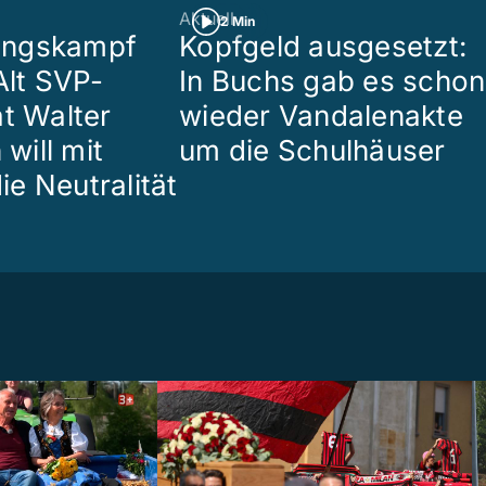
Aktuell
2 Min
ungskampf
Kopfgeld ausgesetzt:
Alt SVP-
In Buchs gab es schon
at Walter
wieder Vandalenakte
ill mit
um die Schulhäuser
die Neutralität