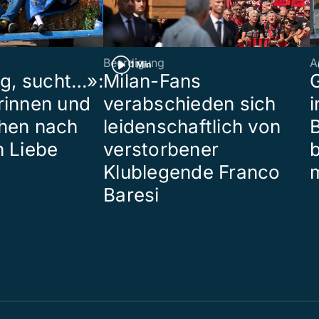
Beerdigung
A
1 Min
ig, sucht…»:
Milan-Fans
G
rinnen und
verabschieden sich
i
hen nach
leidenschaftlich von
B
n Liebe
verstorbener
Klublegende Franco
Baresi