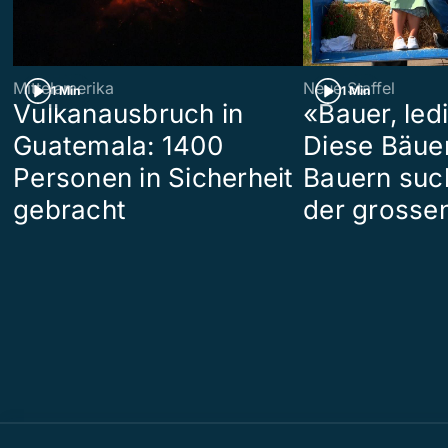
Mittelamerika
Neue Staffel
1 Min
1 Min
Vulkanausbruch in
«Bauer, led
Guatemala: 1400
Diese Bäue
Personen in Sicherheit
Bauern suc
gebracht
der grosse