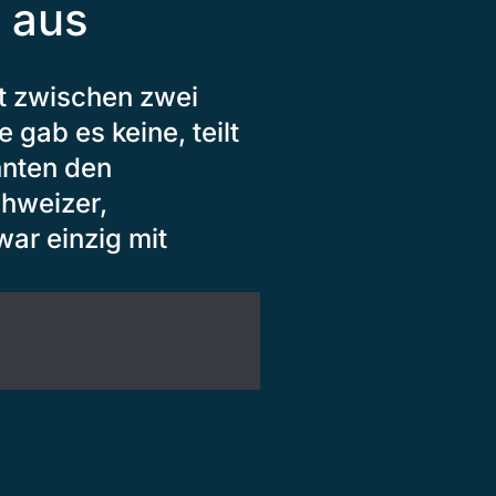
g aus
it zwischen zwei
 gab es keine, teilt
nnten den
chweizer,
ar einzig mit