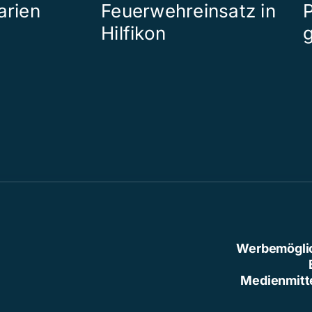
arien
Feuerwehreinsatz in
P
Hilfikon
Werbemögli
Medienmitt