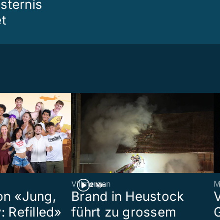
sternis
et
Villmergen
M
2 Min
on «Jung,
Brand in Heustock
: Refilled»
führt zu grossem