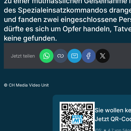
zu einer mutmasslichen Geiselnahme in
des Spezialeinsatzkommandos drangen i
und fanden zwei eingeschlossene Pers
dürfte es sich um Opfer handeln, Tat
keine gefunden.
Jetzt teilen
©
CH Media Video Unit
Sie wollen k
Jetzt QR-Co
iOS: ★ 4.7 von 5
And