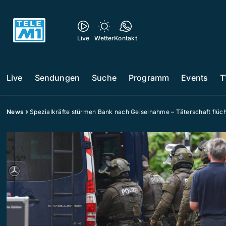
Live
Wetter
Kontakt
Live
Sendungen
Suche
Programm
Events
T
News
Spezialkräfte stürmen Bank nach Geiselnahme – Täterschaft flüch