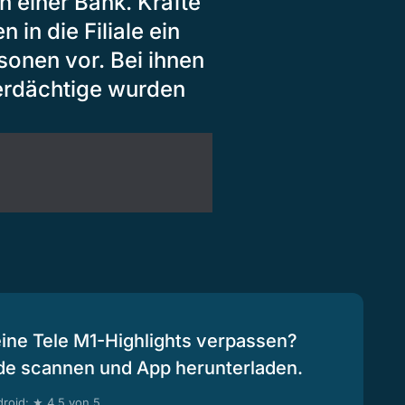
 einer Bank. Kräfte
n die Filiale ein
onen vor. Bei ihnen
verdächtige wurden
eine Tele M1-Highlights verpassen?
de scannen und App herunterladen.
roid: ★ 4.5 von 5