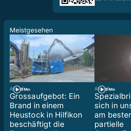
Meistgesehen
Aktuell
Aktuell
3 Min
2 Min
Grossaufgebot: Ein
Spezialbri
Brand in einem
sich in u
Heustock in Hilfikon
am besten
beschäftigt die
partielle