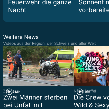
Feuerwehr die ganze
Sonnenfin
Nacht
vorbereit
Weitere News
Videos aus der Region, der Schweiz und aller Welt
Zürich
Neue Staffel
2 Min
1 Min
Zwei Männer sterben
Die Crew v
bei Unfall mit
Wild & Sexy