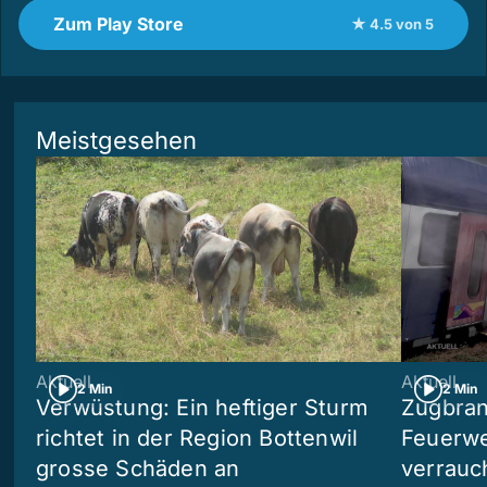
Zum Play Store
★ 4.5 von 5
Meistgesehen
Aktuell
Aktuell
2 Min
2 Min
Verwüstung: Ein heftiger Sturm
Zugbran
richtet in der Region Bottenwil
Feuerwe
grosse Schäden an
verrauc