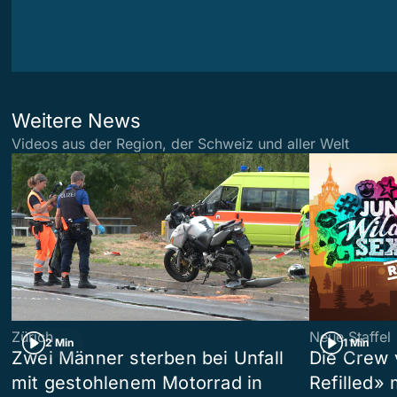
Weitere News
Videos aus der Region, der Schweiz und aller Welt
Zürich
Neue Staffel
2 Min
1 Min
Zwei Männer sterben bei Unfall
Die Crew 
mit gestohlenem Motorrad in
Refilled»