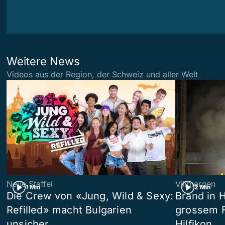
Weitere News
Videos aus der Region, der Schweiz und aller Welt
Neue Staffel
Villmergen
1 Min
2 Min
Die Crew von «Jung, Wild & Sexy:
Brand in 
Refilled» macht Bulgarien
grossem F
unsicher
Hilfikon