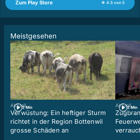
Zum Play Store
★ 4.5 von 5
Meistgesehen
Aktuell
Aktuell
2 Min
2 Min
Verwüstung: Ein heftiger Sturm
Zugbran
richtet in der Region Bottenwil
Feuerwe
grosse Schäden an
verrauc