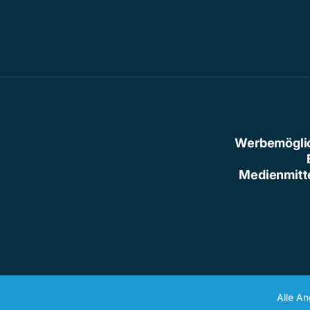
Werbemögli
Medienmitt
Alle A