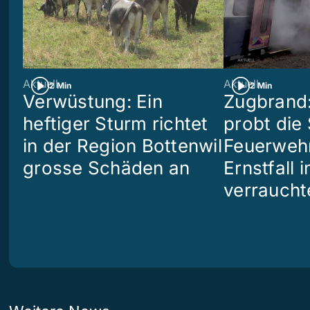
Aktuell
Aktuell
2 Min
2 Min
Verwüstung: Ein
Zugbrand:
heftiger Sturm richtet
probt die
in der Region Bottenwil
Feuerweh
grosse Schäden an
Ernstfall 
verraucht