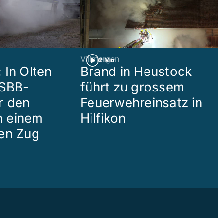
Villmergen
2 Min
 In Olten
Brand in Heustock
 SBB-
führt zu grossem
r den
Feuerwehreinsatz in
in einem
Hilfikon
en Zug