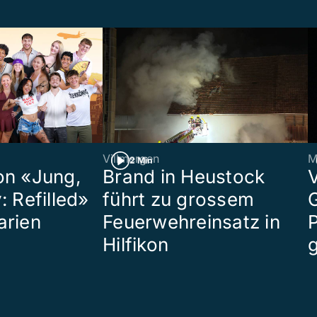
Villmergen
M
2 Min
on «Jung,
Brand in Heustock
: Refilled»
führt zu grossem
arien
Feuerwehreinsatz in
P
Hilfikon