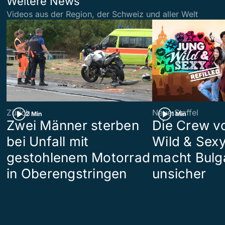
Weitere News
Videos aus der Region, der Schweiz und aller Welt
Zürich
Neue Staffel
2 Min
1 Min
Zwei Männer sterben
Die Crew v
bei Unfall mit
Wild & Sexy
gestohlenem Motorrad
macht Bulg
in Oberengstringen
unsicher