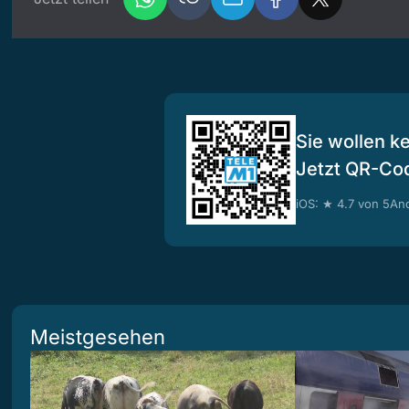
Sie wollen k
Jetzt QR-Co
iOS: ★ 4.7 von 5
And
Meistgesehen