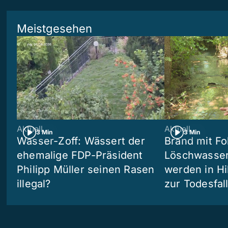
Meistgesehen
Aktuell
Aktuell
3 Min
3 Min
Wasser-Zoff: Wässert der
Brand mit Fo
ehemalige FDP-Präsident
Löschwasser
Philipp Müller seinen Rasen
werden in Hi
illegal?
zur Todesfal