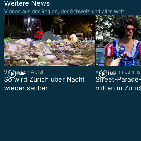
Weitere News
Videos aus der Region, der Schweiz und aller Welt
90 Tonnen Abfall
«Ein Tag im Jahr i
1 Min
1 Min
So wird Zürich über Nacht
Street-Parade
wieder sauber
mitten in Züric