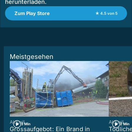
herunterladen.
Zum Play Store
★ 4.5 von 5
Meistgesehen
Aktuell
Aktuell
3 Min
2 Min
Grossaufgebot: Ein Brand in
Tödliche