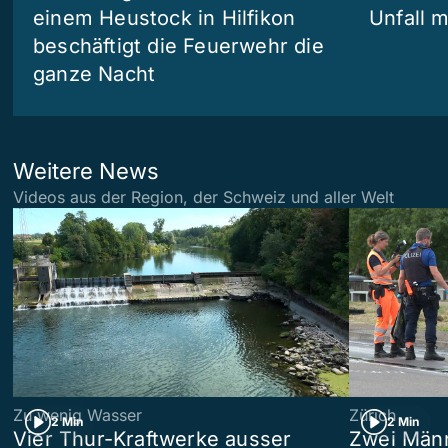
einem Heustock in Hilfikon
Unfall m
beschäftigt die Feuerwehr die
ganze Nacht
Weitere News
Videos aus der Region, der Schweiz und aller Welt
Zu wenig Wasser
Zürich
2 Min
2 Min
Vier Thur-Kraftwerke ausser
Zwei Männ