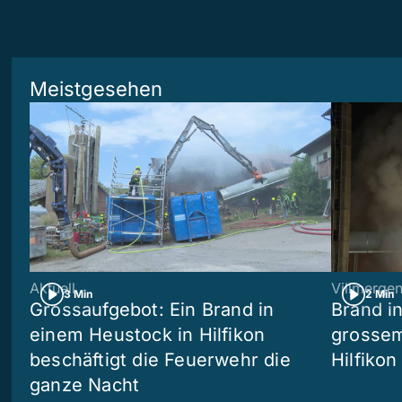
Meistgesehen
Aktuell
Villmerge
3 Min
2 Min
Grossaufgebot: Ein Brand in
Brand i
einem Heustock in Hilfikon
grossem
beschäftigt die Feuerwehr die
Hilfikon
ganze Nacht