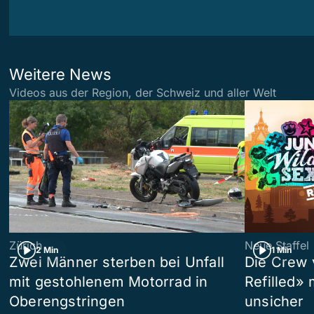
Weitere News
Videos aus der Region, der Schweiz und aller Welt
Zürich
Neue Staffel
2 Min
1 Min
Zwei Männer sterben bei Unfall
Die Crew 
mit gestohlenem Motorrad in
Refilled»
Oberengstringen
unsicher