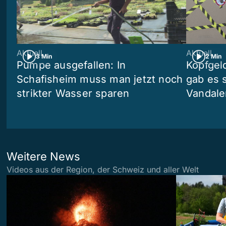
Aktuell
Aktuell
3 Min
2 Min
Pumpe ausgefallen: In
Kopfgel
Schafisheim muss man jetzt noch
gab es 
strikter Wasser sparen
Vandale
Weitere News
Videos aus der Region, der Schweiz und aller Welt