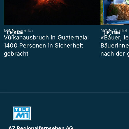
Mittelamerika
Neue Staffel
1 Min
1 Min
Vulkanausbruch in Guatemala:
«Bauer, l
1400 Personen in Sicherheit
Bäuerinne
gebracht
nach der 
AZ Regionalfernsehen AG