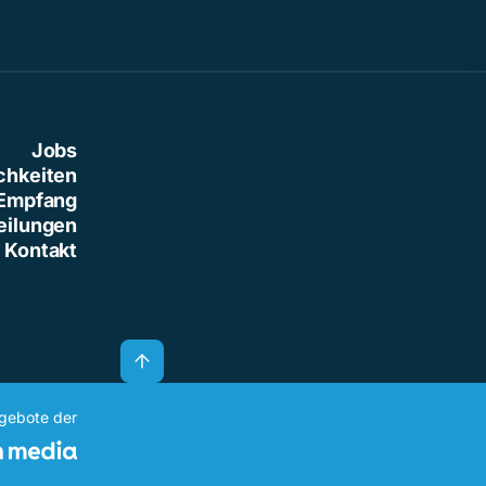
Jobs
chkeiten
Empfang
eilungen
Kontakt
ngebote der