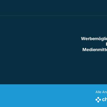
Werbemögli
Medienmitt
Alle A