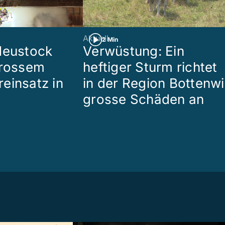
Aktuell
2 Min
Heustock
Verwüstung: Ein
grossem
heftiger Sturm richtet
einsatz in
in der Region Bottenwi
grosse Schäden an