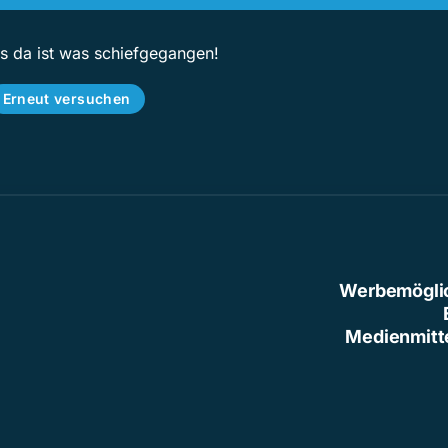
ps da ist was schiefgegangen!
Erneut versuchen
Werbemögli
Medienmitt