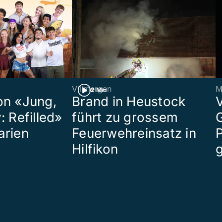
Villmergen
M
2 Min
on «Jung,
Brand in Heustock
: Refilled»
führt zu grossem
arien
Feuerwehreinsatz in
P
Hilfikon