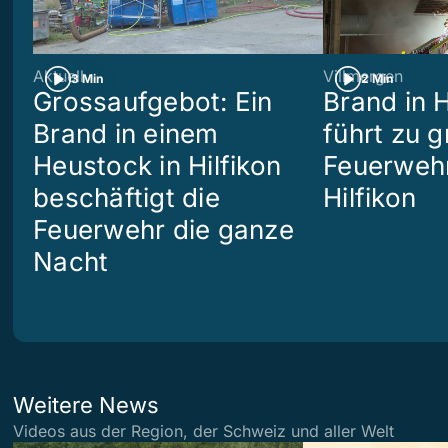
Aktuell
Villmergen
3 Min
2 Min
Grossaufgebot: Ein
Brand in 
Brand in einem
führt zu 
Heustock in Hilfikon
Feuerwehr
beschäftigt die
Hilfikon
Feuerwehr die ganze
Nacht
Weitere News
Videos aus der Region, der Schweiz und aller Welt