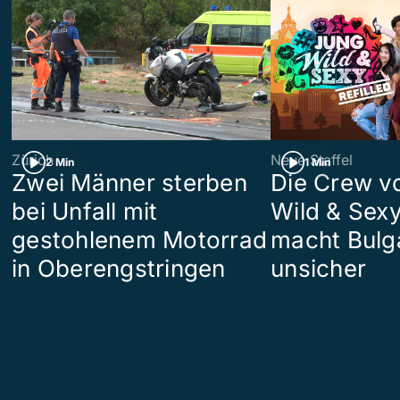
Zürich
Neue Staffel
2 Min
1 Min
Zwei Männer sterben
Die Crew v
bei Unfall mit
Wild & Sexy
gestohlenem Motorrad
macht Bulg
in Oberengstringen
unsicher