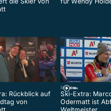
ert die Skier von
für Wendy Hold
tt
SkiExtra
6 Min
ra: Rückblick auf
Ski-Extra: Marc
ldtag von
Odermatt ist Ab
tt
Weltmeister