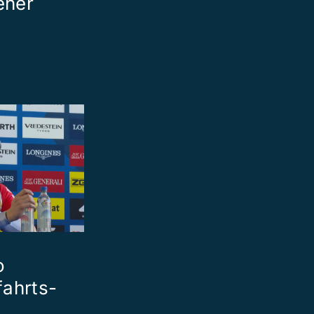
ener
o
fahrts-