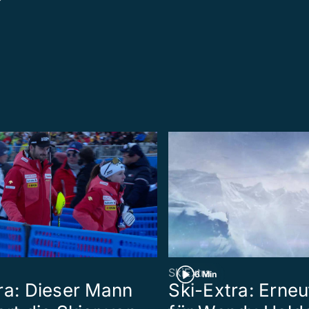
SkiExtra
6 Min
ra: Dieser Mann
Ski-Extra: Erneu