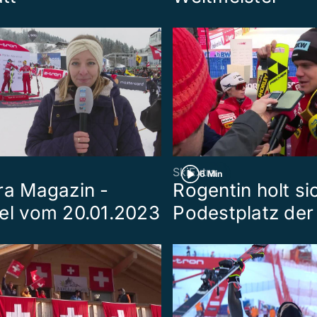
SkiExtra
6 Min
ra Magazin -
Rogentin holt si
el vom 20.01.2023
Podestplatz der