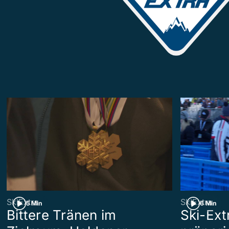
SkiExtra
SkiExtra
5 Min
6 Min
Bittere Tränen im
Ski-Ext