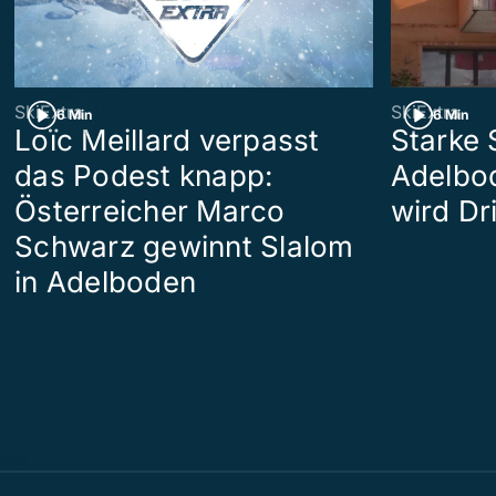
SkiExtra
SkiExtra
6 Min
6 Min
Loïc Meillard verpasst
Starke 
das Podest knapp:
Adelbod
Österreicher Marco
wird Dri
Schwarz gewinnt Slalom
in Adelboden