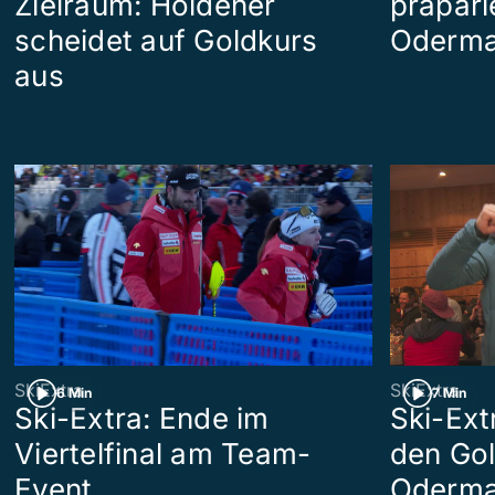
Zielraum: Holdener
präpari
scheidet auf Goldkurs
Oderma
aus
SkiExtra
SkiExtra
6 Min
7 Min
Ski-Extra: Ende im
Ski-Ext
Viertelfinal am Team-
den Go
Event
Oderma