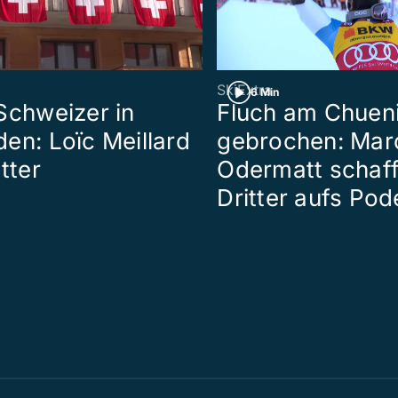
SkiExtra
6 Min
Schweizer in
Fluch am Chueni
en: Loïc Meillard
gebrochen: Mar
tter
Odermatt schaff
Dritter aufs Pod