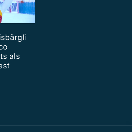
sbärgli
co
ts als
est