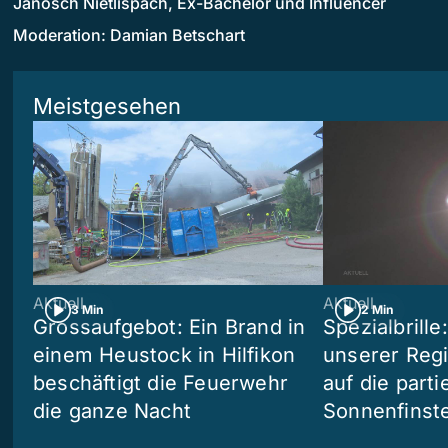
Janosch Nietlispach, Ex-Bachelor und Influencer
Moderation: Damian Betschart
Meistgesehen
Aktuell
Aktuell
3 Min
2 Min
Grossaufgebot: Ein Brand in
Spezialbrille
einem Heustock in Hilfikon
unserer Reg
beschäftigt die Feuerwehr
auf die partie
die ganze Nacht
Sonnenfinste