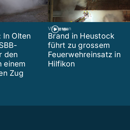
Villmergen
2 Min
 In Olten
Brand in Heustock
 SBB-
führt zu grossem
r den
Feuerwehreinsatz in
in einem
Hilfikon
en Zug