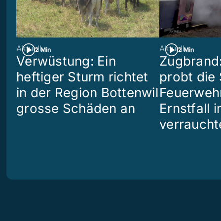
Aktuell
Aktuell
2 Min
2 Min
Verwüstung: Ein
Zugbrand:
heftiger Sturm richtet
probt die
in der Region Bottenwil
Feuerweh
grosse Schäden an
Ernstfall 
verraucht