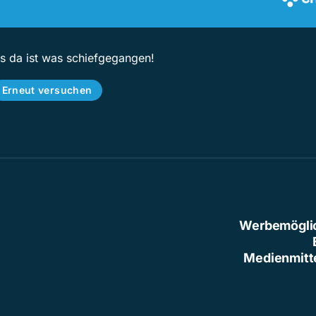
ps da ist was schiefgegangen!
Erneut versuchen
Werbemögli
Medienmitt