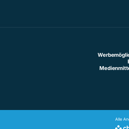
Werbemögli
Medienmitt
Alle A