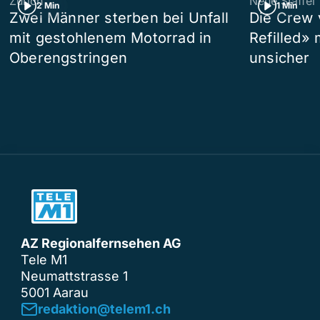
Zürich
Neue Staffel
2 Min
1 Min
Zwei Männer sterben bei Unfall
Die Crew 
mit gestohlenem Motorrad in
Refilled»
Oberengstringen
unsicher
AZ Regionalfernsehen AG
Tele M1
Neumattstrasse 1
5001 Aarau
redaktion@telem1.ch