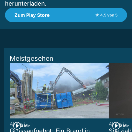
herunterladen.
Zum Play Store
★ 4.5 von 5
Meistgesehen
Aktuell
Aktuell
3 Min
2 Min
Grossaufgebot: Ein Brand in
Spezialb