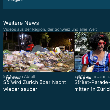
Weitere News
Videos aus der Region, der Schweiz und aller Welt
90 Tonnen Abfall
«Ein Tag im Jahr i
1 Min
1 Min
So wird Zürich über Nacht
Street-Parade
wieder sauber
mitten in Züric