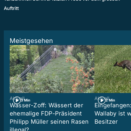
Auftritt
Meistgesehen
Aktuell
Aktuell
3 Min
2 Min
Wasser-Zoff: Wässert der
Eingefangen
ehemalige FDP-Präsident
Wallaby ist 
Philipp Müller seinen Rasen
Besitzer
illegal?