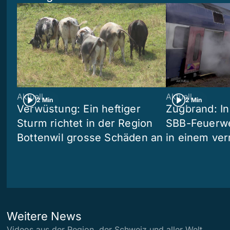
Aktuell
Aktuell
2 Min
2 Min
Verwüstung: Ein heftiger
Zugbrand: In
Sturm richtet in der Region
SBB-Feuerwe
Bottenwil grosse Schäden an
in einem ve
Weitere News
Videos aus der Region, der Schweiz und aller Welt