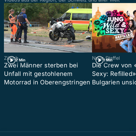
Zürich
Neue Staffel
2 Min
1 Min
Zwei Männer sterben bei
Die Crew von 
Unfall mit gestohlenem
Sexy: Refilled
Motorrad in Oberengstringen
Bulgarien unsi