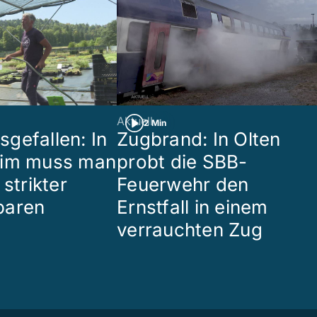
Aktuell
2 Min
gefallen: In
Zugbrand: In Olten
eim muss man
probt die SBB-
 strikter
Feuerwehr den
paren
Ernstfall in einem
verrauchten Zug