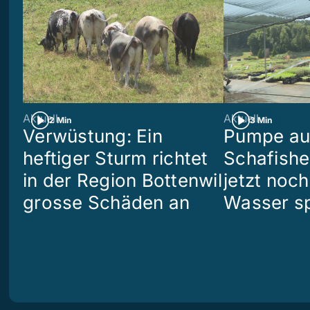
Aktuell
Aktuell
2 Min
3 Min
Verwüstung: Ein
Pumpe aus
heftiger Sturm richtet
Schafish
in der Region Bottenwil
jetzt noch
grosse Schäden an
Wasser s