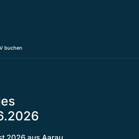
V buchen
les
6.2026
st 2026 aus Aarau