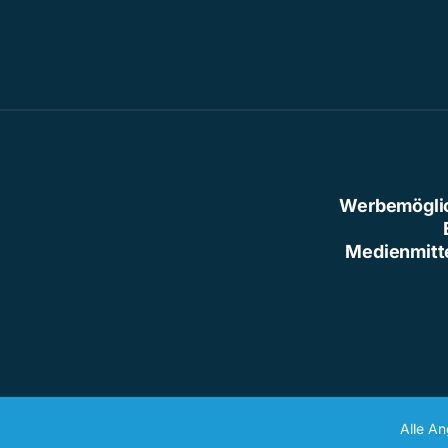
Werbemögli
Medienmitt
Alle A