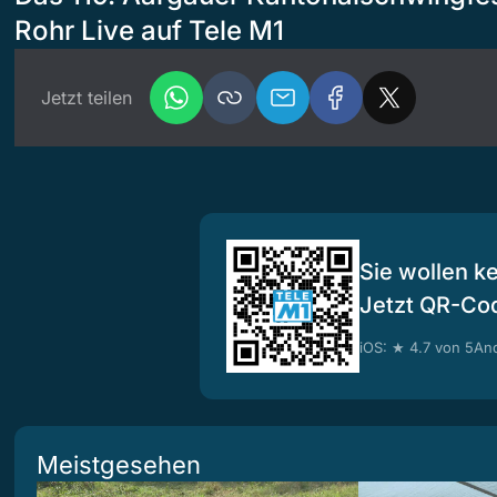
Rohr Live auf Tele M1
Jetzt teilen
Sie wollen k
Jetzt QR-Co
iOS: ★ 4.7 von 5
And
Meistgesehen