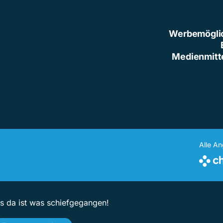
Werbemögli
Medienmitt
Alle A
ps da ist was schiefgegangen!