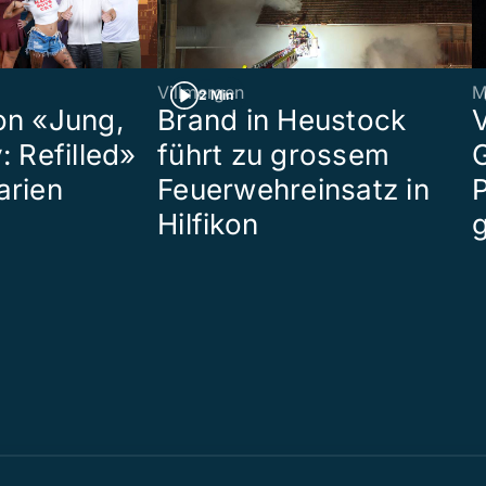
Villmergen
M
2 Min
on «Jung,
Brand in Heustock
: Refilled»
führt zu grossem
arien
Feuerwehreinsatz in
P
Hilfikon