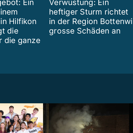
ebot: Ein
Verwüstung: Ein
einem
heftiger Sturm richtet
n Hilfikon
in der Region Bottenwi
t die
grosse Schäden an
 die ganze