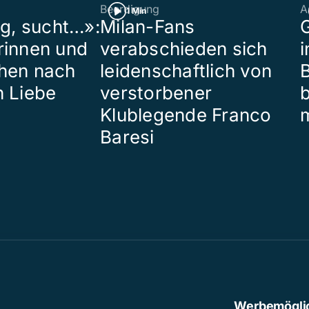
Beerdigung
A
1 Min
ig, sucht…»:
Milan-Fans
G
rinnen und
verabschieden sich
i
hen nach
leidenschaftlich von
B
n Liebe
verstorbener
Klublegende Franco
Baresi
Werbemögli