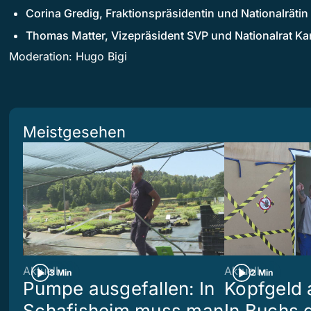
Corina Gredig, Fraktionspräsidentin und Nationalräti
Thomas Matter, Vizepräsident SVP und Nationalrat Ka
Moderation: Hugo Bigi
Meistgesehen
Aktuell
Aktuell
3 Min
2 Min
Pumpe ausgefallen: In
Kopfgeld 
Schafisheim muss man
In Buchs 