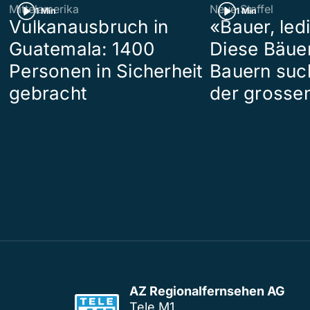
Mittelamerika
Neue Staffel
1 Min
1 Min
Vulkanausbruch in
«Bauer, led
Guatemala: 1400
Diese Bäue
Personen in Sicherheit
Bauern suc
gebracht
der grosse
AZ Regionalfernsehen AG
Tele M1