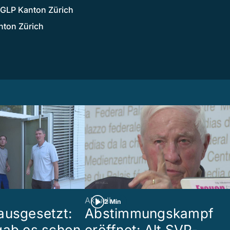
n GLP Kanton Zürich
nton Zürich
Aktuell
2 Min
ausgesetzt:
Abstimmungskampf
gab es schon
eröffnet: Alt SVP-