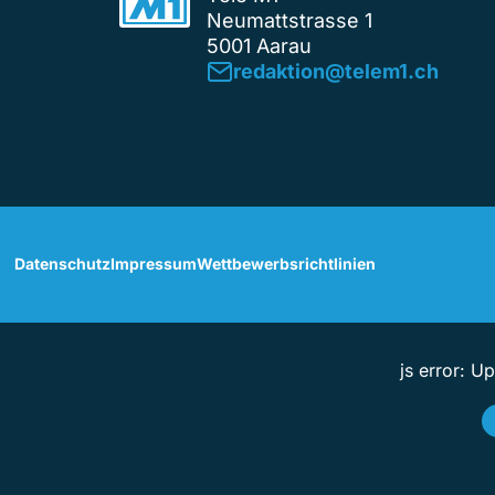
Neumattstrasse 1
5001 Aarau
redaktion@telem1.ch
Datenschutz
Impressum
Wettbewerbsrichtlinien
js error: U