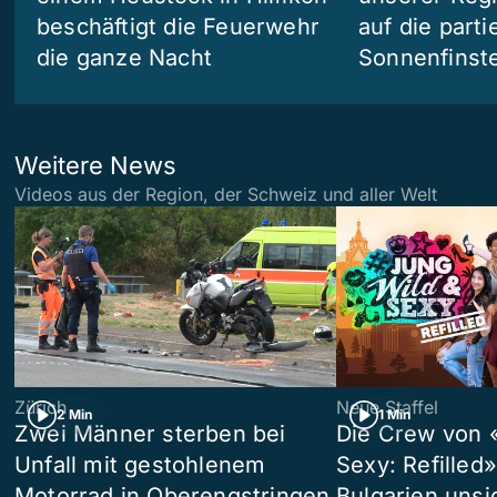
beschäftigt die Feuerwehr
auf die partie
die ganze Nacht
Sonnenfinste
Weitere News
Videos aus der Region, der Schweiz und aller Welt
Zürich
Neue Staffel
2 Min
1 Min
Zwei Männer sterben bei
Die Crew von 
Unfall mit gestohlenem
Sexy: Refilled
Motorrad in Oberengstringen
Bulgarien unsi