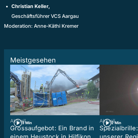
Christian Keller,
Geschäftsführer VCS Aargau
Moderation: Anne-Käthi Kremer
Meistgesehen
Aktuell
Aktuell
3 Min
2 Min
Grossaufgebot: Ein Brand in
Spezialbrille
einem Heustock in Hilfikon
unserer Reg