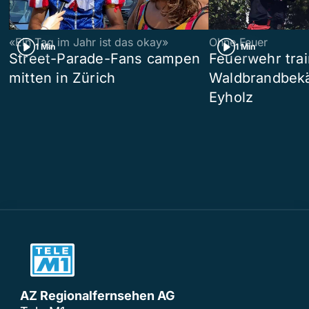
«Ein Tag im Jahr ist das okay»
Ohne Feuer
1 Min
1 Min
Street-Parade-Fans campen
Feuerwehr trai
mitten in Zürich
Waldbrandbek
Eyholz
AZ Regionalfernsehen AG