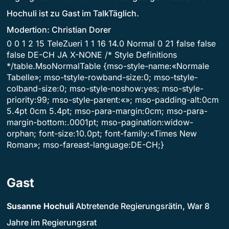
Hochuli ist zu Gast im TalkTäglich.
Modertion: Christian Dorer
0 0 1 2 15 TeleZueri 1 1 16 14.0 Normal 0 21 false false
false DE-CH JA X-NONE /* Style Definitions
*/table.MsoNormalTable {mso-style-name:«Normale
Tabelle»; mso-tstyle-rowband-size:0; mso-tstyle-
colband-size:0; mso-style-noshow:yes; mso-style-
priority:99; mso-style-parent:«»; mso-padding-alt:0cm
5.4pt 0cm 5.4pt; mso-para-margin:0cm; mso-para-
margin-bottom:.0001pt; mso-pagination:widow-
orphan; font-size:10.0pt; font-family:«Times New
Roman»; mso-fareast-language:DE-CH;}
Gast
Susanne Hochuli
Abtretende Regierungsrätin, War 8
Jahre im Regierungsrat