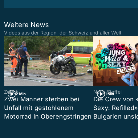
Weitere News
Videos aus der Region, der Schweiz und aller Welt
Zürich
Neue Staffel
2 Min
1 Min
Zwei Männer sterben bei
Die Crew von 
Unfall mit gestohlenem
Sexy: Refilled
Motorrad in Oberengstringen
Bulgarien unsi