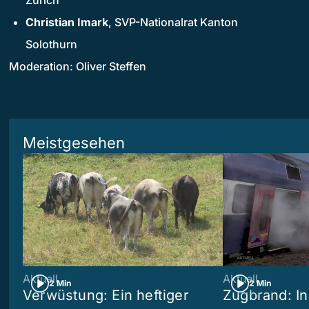
Zürich
Christian Imark
, SVP-Nationalrat Kanton
Solothurn
Moderation: Oliver Steffen
Meistgesehen
Aktuell
Aktuell
2 Min
2 Min
Verwüstung: Ein heftiger
Zugbrand: In