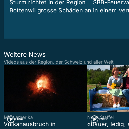
Sturm richtet in der Region
SBB-Feuerwe
Bottenwil grosse Schäden an
in einem ve
Weitere News
Videos aus der Region, der Schweiz und aller Welt
Mittelamerika
Neue Staffel
1 Min
1 Min
Vulkanausbruch in
«Bauer, ledig,