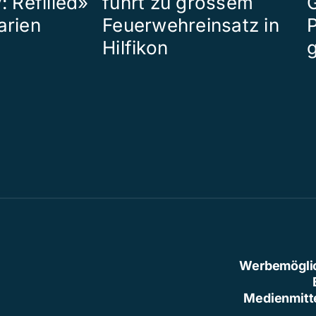
: Refilled»
führt zu grossem
arien
Feuerwehreinsatz in
P
Hilfikon
Werbemögli
Medienmitt