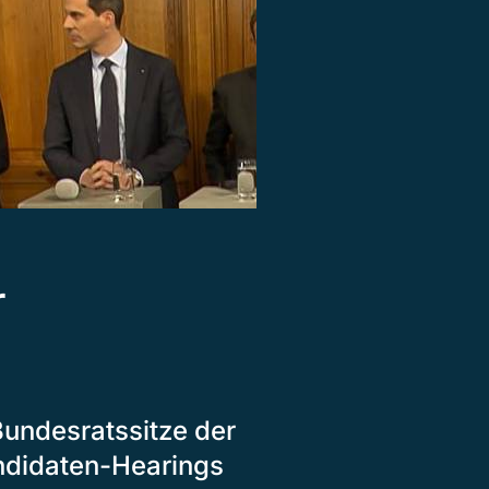
r
undesratssitze der
ndidaten-Hearings