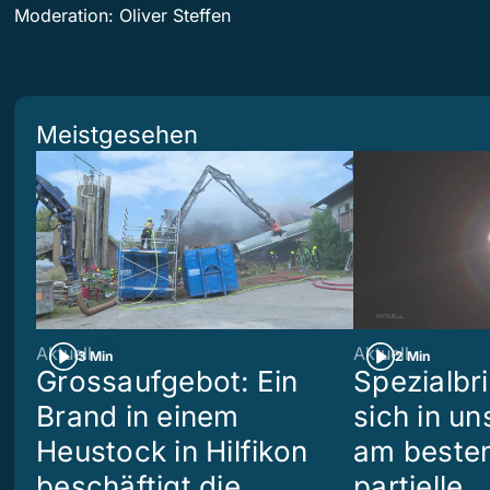
Moderation: Oliver Steffen
Meistgesehen
Aktuell
Aktuell
3 Min
2 Min
Grossaufgebot: Ein
Spezialbri
Brand in einem
sich in u
Heustock in Hilfikon
am besten
beschäftigt die
partielle