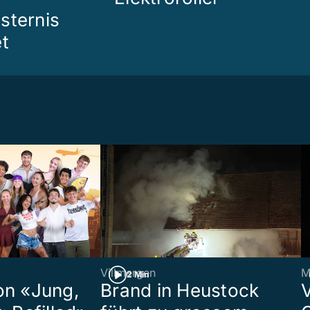
sternis
et
Villmergen
M
2 Min
on «Jung,
Brand in Heustock