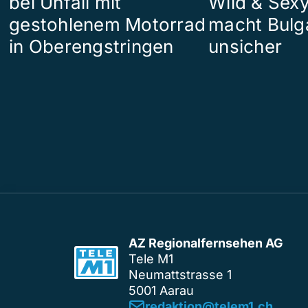
bei Unfall mit
Wild & Sexy
gestohlenem Motorrad
macht Bulg
in Oberengstringen
unsicher
AZ Regionalfernsehen AG
Tele M1
Neumattstrasse 1
5001 Aarau
redaktion@telem1.ch